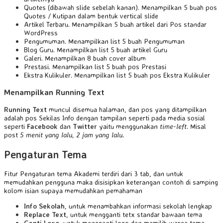
Quotes (dibawah slide sebelah kanan). Menampilkan 5 buah pos
Quotes / Kutipan dalam bentuk vertical slide
Artikel Terbaru. Menampilkan 5 buah artikel dari Pos standar
WordPress
Pengumuman. Menampilkan list 5 buah Pengumuman
Blog Guru. Menampilkan list 5 buah artikel Guru
Galeri. Menampilkan 8 buah cover album
Prestasi. Menampilkan list 5 buah pos Prestasi
Ekstra Kulikuler. Menampilkan list 5 buah pos Ekstra Kulikuler
Menampilkan Running Text
Running Text
muncul disemua halaman, dan pos yang ditampilkan
adalah pos Sekilas Info dengan tampilan seperti pada media sosial
seperti
Facebook
dan
Twitter
yaitu menggunakan
time-left
. Misal
post
5 menit yang lalu, 2 jam yang lalu.
Pengaturan Tema
Fitur Pengaturan tema Akademi terdiri dari 3 tab, dan untuk
memudahkan pengguna maka disisipkan keterangan contoh di samping
kolom isian supaya memudahkan pemahaman
Info Sekolah
, untuk menambahkan informasi sekolah lengkap
Replace Text
, untuk mengganti tetx standar bawaan tema
Ganti Logo
, untuk mengganti logo dan memilih warna tema