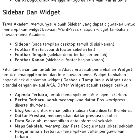
Sidebar Dan Widget
Tema Akademi mempunyai 4 buah Sidebar yang dapat digunakan untuk
menampilkan widget bawaan WordPress maupun widget tambahan
bawaan tema Akademi.
Sidebar
(pada tampilan desktop tampil di sisi kanan)
Footbar Kiri
(sidebar di footer sebelah kiri)
Footbar Tengah
(sidebar di footer bagian tengah)
Footbar Kanan
(sidebar di footer bagian kanan)
Fitur tambahan lain untuk tema Akademi adalah penambahan
Widget
untuk memanggil konten dari fitur bawaan tema. Widget tambahan
dapat di cek di halaman widget (
Dasbor
>
Tampilan
>
Widget
) dan
ditandai dengan awalai
AKA.
Daftar
Widget
adalah sebagai berikut:
Agenda Terbaru
, untuk menampilkan daftar agenda terbaru
Berita Terbaru
, untuk menampilkan daftar Pos wordpress
disertai thumbnail
Blog Guru
, untuk menampilkan tulisan Guru disertai thumbnail
Daftar Prestasi
, menampilkan daftar prestasi sekolah
Data Sekolah
, menampilkan data informasi sekolah
Maps Sekolah
, menampilkan Peta Google Maps lokasi sekolah
Pengumuman Terbaru
, menampilkan daftar pengumuman
terbaru