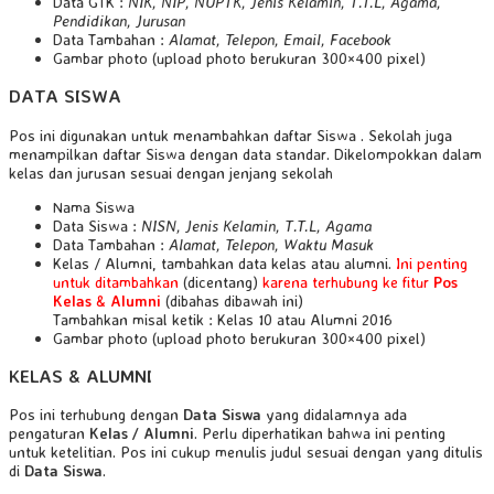
Data GTK :
NIK, NIP, NUPTK, Jenis Kelamin, T.T.L, Agama,
Pendidikan, Jurusan
Data Tambahan :
Alamat, Telepon, Email, Facebook
Gambar photo (upload photo berukuran 300×400 pixel)
DATA SISWA
Pos ini digunakan untuk menambahkan daftar Siswa . Sekolah juga
menampilkan daftar Siswa dengan data standar. Dikelompokkan dalam
kelas dan jurusan sesuai dengan jenjang sekolah
Nama Siswa
Data Siswa :
NISN, Jenis Kelamin, T.T.L, Agama
Data Tambahan :
Alamat, Telepon, Waktu Masuk
Kelas / Alumni, tambahkan data kelas atau alumni.
Ini penting
untuk ditambahkan
(dicentang)
karena terhubung ke fitur
Pos
Kelas
&
Alumni
(dibahas dibawah ini)
Tambahkan misal ketik : Kelas 10 atau Alumni 2016
Gambar photo (upload photo berukuran 300×400 pixel)
KELAS & ALUMNI
Pos ini terhubung dengan
Data Siswa
yang didalamnya ada
pengaturan
Kelas / Alumni
. Perlu diperhatikan bahwa ini penting
untuk ketelitian. Pos ini cukup menulis judul sesuai dengan yang ditulis
di
Data Siswa
.