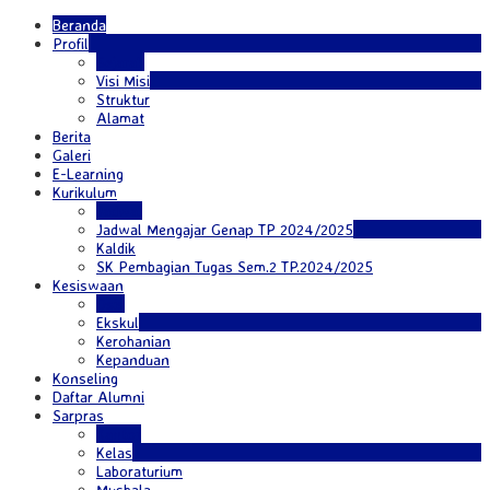
Beranda
Profil
Sejarah
Visi Misi
Struktur
Alamat
Berita
Galeri
E-Learning
Kurikulum
Jadwal
Jadwal Mengajar Genap TP 2024/2025
Kaldik
SK Pembagian Tugas Sem.2 TP.2024/2025
Kesiswaan
Osis
Ekskul
Kerohanian
Kepanduan
Konseling
Daftar Alumni
Sarpras
Kantor
Kelas
Laboraturium
Mushala