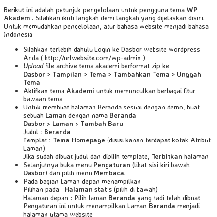
Berikut ini adalah petunjuk pengelolaan untuk pengguna tema
WP
Akademi
. Silahkan ikuti langkah demi langkah yang dijelaskan disini.
Untuk memudahkan pengelolaan, atur bahasa website menjadi bahasa
Indonesia
Silahkan terlebih dahulu Login ke Dasbor website wordpress
Anda ( http://urlwebsite.com/wp-admin )
Upload
file archive tema akademi berformat zip ke
Dasbor
>
Tampilan
>
Tema
>
Tambahkan Tema
>
Unggah
Tema
Aktifkan tema
Akademi
untuk memunculkan berbagai fitur
bawaan tema
Untuk membuat halaman Beranda sesuai dengan demo, buat
sebuah
Laman
dengan nama
Beranda
Dasbor > Laman > Tambah Baru
Judul
:
Beranda
Templat
: Tema Homepage
(disisi kanan terdapat kotak Atribut
Laman)
Jika sudah dibuat judul dan dipilih template,
Terbitkan
halaman
Selanjutnya buka menu
Pengaturan
(lihat sisi kiri bawah
Dasbor
) dan pilih menu
Membaca.
Pada bagian Laman depan menampilkan
Pilihan pada :
Halaman statis
(pilih di bawah)
Halaman depan : Pilih laman
Beranda
yang tadi telah dibuat
Pengaturan ini untuk menampilkan Laman
Beranda
menjadi
halaman utama website