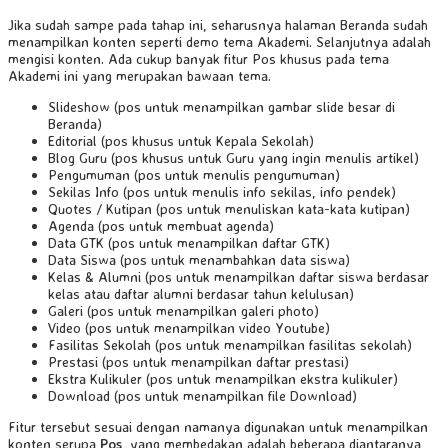
Jika sudah sampe pada tahap ini, seharusnya halaman Beranda sudah
menampilkan konten seperti demo tema Akademi. Selanjutnya adalah
mengisi konten. Ada cukup banyak fitur Pos khusus pada tema
Akademi ini yang merupakan bawaan tema.
Slideshow (pos untuk menampilkan gambar slide besar di
Beranda)
Editorial (pos khusus untuk Kepala Sekolah)
Blog Guru (pos khusus untuk Guru yang ingin menulis artikel)
Pengumuman (pos untuk menulis pengumuman)
Sekilas Info (pos untuk menulis info sekilas, info pendek)
Quotes / Kutipan (pos untuk menuliskan kata-kata kutipan)
Agenda (pos untuk membuat agenda)
Data GTK (pos untuk menampilkan daftar GTK)
Data Siswa (pos untuk menambahkan data siswa)
Kelas & Alumni (pos untuk menampilkan daftar siswa berdasar
kelas atau daftar alumni berdasar tahun kelulusan)
Galeri (pos untuk menampilkan galeri photo)
Video (pos untuk menampilkan video Youtube)
Fasilitas Sekolah (pos untuk menampilkan fasilitas sekolah)
Prestasi (pos untuk menampilkan daftar prestasi)
Ekstra Kulikuler (pos untuk menampilkan ekstra kulikuler)
Download (pos untuk menampilkan file Download)
Fitur tersebut sesuai dengan namanya digunakan untuk menampilkan
konten serupa
Pos,
yang membedakan adalah beberapa diantaranya